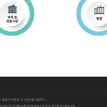
시 종로구 대학로 101(연건동 28번지)
Korea US Collaborative Research Fund.
All rights reserved.