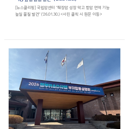
[뉴스클리핑] 국립암센터 "췌장암 성장 막고 항암 면역 기능
높일 물질 발견" ('26.01.30.) <사진 클릭 시 원문 이동>