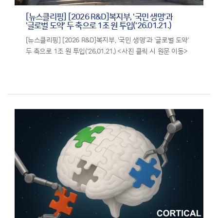
[뉴스클리핑] [2026 R&D]복지부, '국민 생명'과
'글로벌 도약' 두 축으로 1조 원 투입('26.01.21.)
[뉴스클리핑] [2026 R&D]복지부, '국민 생명'과 '글로벌 도약'
두 축으로 1조 원 투입('26.01.21.) <사진 클릭 시 원문 이동>