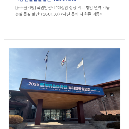
[뉴스클리핑] 국립암센터 "췌장암 성장 막고 항암 면역 기능
높일 물질 발견" ('26.01.30.) <사진 클릭 시 원문 이동>