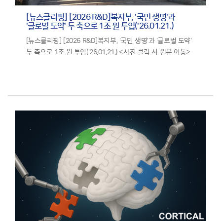
[뉴스클리핑] [2026 R&D]복지부, '국민 생명'과
'글로벌 도약' 두 축으로 1조 원 투입('26.01.21.)
[뉴스클리핑] [2026 R&D]복지부, '국민 생명'과 '글로벌 도약'
두 축으로 1조 원 투입('26.01.21.) <사진 클릭 시 원문 이동>